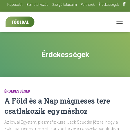
Kapcsolat
Bemutatkozás
Szolgáltatásaim
Partnerek
Érdekességek
NAVIG
Érdekességek
ÉRDEKESSÉGEK
A Föld és a Nap mágneses tere
csatlakozik egymáshoz
Az Iowai Egyetem, plazmafizikusa, Jack Scudder jött rá, hogy a
Föld mágneses mezeje bizonyos helyeken összekapcsolódik a