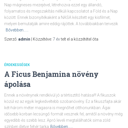
Nap mágneses mezejével, létrehozva ezzel egy állandó,
folyamatos és megszakítás nélküli kapcsolatot a Föld és a Nap
között. Ennek bizonyítékaként a NASA készített egy kisfilmet,
melyen bemutatják amire eddig rájöttek. A továbbiakban tervezik
Bővebben……
Szerző:
admin
| Közzétéve:
7 év
telt el a közzététel óta
ÉRDEKESSÉGEK
A Ficus Benjamina növény
ápolása
Ennek a növénynek rendkívül jó a tértisztító hatása!!! A fikuszok
közül ez az egyik legkedveltebb szobanövény. Ez a fikuszfajta akár
két-három méter magasra is megnőhet otthonunkban. Ágai
idősebb korban lecsüngő formát vesznek fel, amitől a növény még
egyedibb és szebb lesz. Apró leveli megtalálhatók sima zöld
színben illetve fehér tarka
Bővebben……