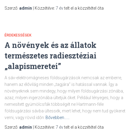
Szerző:
admin
| Közzétéve:
7 év
telt el a közzététel óta
ÉRDEKESSÉGEK
A növények és az állatok
természetes radiesztéziai
„alapismeretei”
A sáv-elektromágneses földsugárzások nemcsak az emberre,
hanem az élővilág minden „tagjára” is hatással vannak. Így a
növényeknek sem mindegy, hogy milyen földsugárzási zónába,
azaz, milyen ingerzónába ültetjük őket. Például lényeges, hogy a
nemesített gyümölcsfák többségét ne Hartmann-féle
földsugárzási sávba ültessék, mert lehet, hogy nem tud gyökeret
verni, vagy rövid időn
Bővebben……
Szerző:
admin
| Közzétéve:
7 év
telt el a közzététel óta