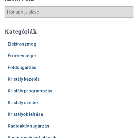
A
r
c
h
Kategóriák
í
v
Elektroszmog
u
Érdekességek
m
Földsugárzás
Kristály kezelés
Kristály programozás
Kristály szettek
Kristályok leírása
Radioaktív sugárzás
Sugárzások és hatásaik