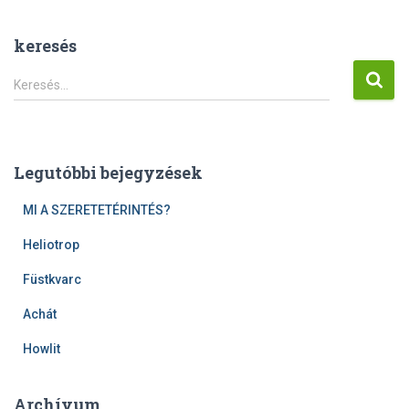
keresés
K
Keresés…
e
r
e
s
Legutóbbi bejegyzések
é
s
MI A SZERETETÉRINTÉS?
:
Heliotrop
Füstkvarc
Achát
Howlit
Archívum