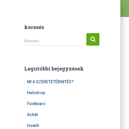
keresés
K
Keresés…
e
r
e
s
Legutóbbi bejegyzések
é
s
MI A SZERETETÉRINTÉS?
:
Heliotrop
Füstkvarc
Achát
Howlit