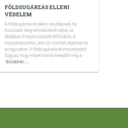
FÖLDSUGÁRZÁS ELLENI
VÉDELEM
A földsugárzások akkor veszélyesek, ha
hosszabb ideig tartózkodunk rajtuk, ez
általában 2 helyen szokott előfordulni, a
munkahelyünkön, akik ülő munkát végeznek és
az ágyunkon. A földsugárzások intenzitásától
függ az, hogy milyen hamar betegítik meg a
Bővebben...…