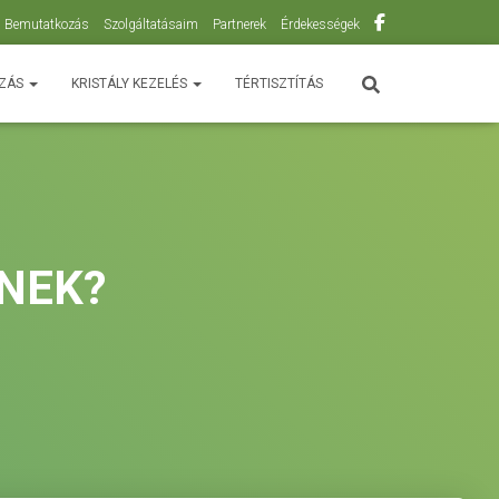
Bemutatkozás
Szolgáltatásaim
Partnerek
Érdekességek
OZÁS
KRISTÁLY KEZELÉS
TÉRTISZTÍTÁS
NNEK?