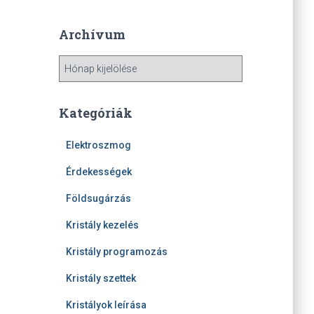
Archívum
A
r
c
h
Kategóriák
í
v
Elektroszmog
u
m
Érdekességek
Földsugárzás
Kristály kezelés
Kristály programozás
Kristály szettek
Kristályok leírása