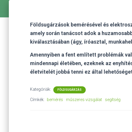
Földsugárzások bemérésével és elektros
amely során tanácsot adok a huzamosabb 
kiválasztásában (ágy, íróasztal, munkahely
Amennyiben a fent említett problémák val
mindennapi életében, ezeknek az enyhíté
életvitelét jobbá tenni ez által lehetősé
Kategóriák:
FÖLDSUGÁRZÁS
Címkék:
bemérés
műszeres vizsgálat
segítség