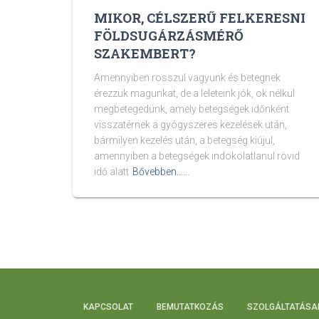
MIKOR, CÉLSZERŰ FELKERESNI
FÖLDSUGÁRZÁSMÉRŐ
SZAKEMBERT?
Amennyiben rosszul vagyunk és betegnek
érezzük magunkat, de a leleteink jók, ok nélkül
megbetegedünk, amely betegségek időnként
visszatérnek a gyógyszeres kezelések után,
bármilyen kezelés után, a betegség kiújul,
amennyiben a betegségek indokolatlanul rövid
idő alatt
Bővebben...…
KAPCSOLAT
BEMUTATKOZÁS
SZOLGÁLTATÁSA