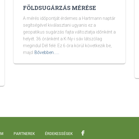
FÖLDSUGÁRZÁS MÉRÉSE
A mérés időpontját érdemes a Hartmann naptár
segítségével kiválasztani ugyanis ez a
geopatikus sugárzás fajta változtatja időnként a
helyét. 36 óránként a K-Ny-i sáv látszólag
megindul Dél felé. Ez 6 óra körül következik be,
majd
Bővebben...…
IM
PARTNEREK
ÉRDEKESSÉGEK