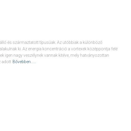
nálló és származtatott típusúak. Az utóbbiak a különböző
kulnak ki. Az energia koncentráció a vortexek középpontja felé
ek igen nagy veszélynek vannak kitéve, mely hatványozottan
z adott
Bővebben……