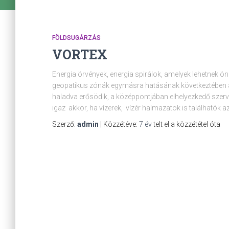
FÖLDSUGÁRZÁS
VORTEX
Energia örvények, energia spirálok, amelyek lehetnek ö
geopatikus zónák egymásra hatásának következtében ala
haladva erősödik, a középpontjában elhelyezkedő szerv
igaz akkor, ha vízerek, vízér halmazatok is találhatók a
Szerző:
admin
| Közzétéve:
7 év
telt el a közzététel óta