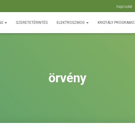
Kapcsolat
ÁS
SZERETETÉRINTÉS
ELEKTROSZMOG
KRISTÁLY PROGRAM
örvény