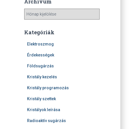
Archívum
A
r
c
h
Kategóriák
í
v
Elektroszmog
u
Érdekességek
m
Földsugárzás
Kristály kezelés
Kristály programozás
Kristály szettek
Kristályok leírása
Radioaktív sugárzás