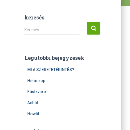
keresés
K
Keresés…
e
r
e
s
Legutóbbi bejegyzések
é
s
MI A SZERETETÉRINTÉS?
:
Heliotrop
Füstkvarc
Achát
Howlit