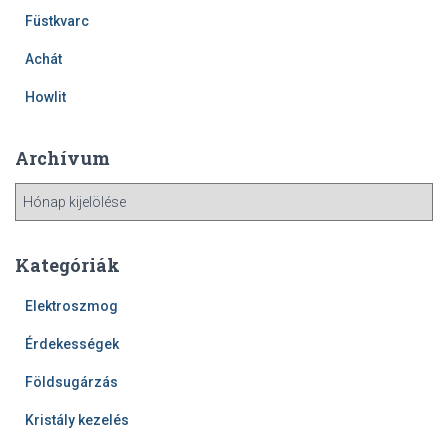
Füstkvarc
Achát
Howlit
Archívum
A
r
c
h
Kategóriák
í
v
Elektroszmog
u
Érdekességek
m
Földsugárzás
Kristály kezelés