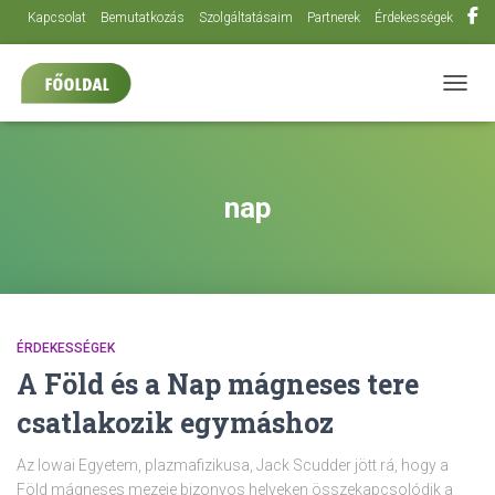
Kapcsolat
Bemutatkozás
Szolgáltatásaim
Partnerek
Érdekességek
NAVIG
nap
ÉRDEKESSÉGEK
A Föld és a Nap mágneses tere
csatlakozik egymáshoz
Az Iowai Egyetem, plazmafizikusa, Jack Scudder jött rá, hogy a
Föld mágneses mezeje bizonyos helyeken összekapcsolódik a