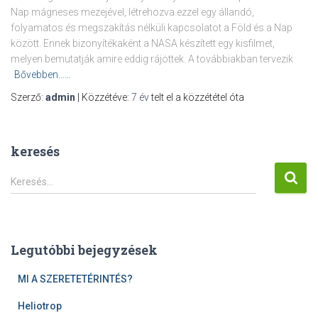
Nap mágneses mezejével, létrehozva ezzel egy állandó,
folyamatos és megszakítás nélküli kapcsolatot a Föld és a Nap
között. Ennek bizonyítékaként a NASA készített egy kisfilmet,
melyen bemutatják amire eddig rájöttek. A továbbiakban tervezik
Bővebben……
Szerző:
admin
| Közzétéve:
7 év
telt el a közzététel óta
keresés
K
Keresés…
e
r
e
s
Legutóbbi bejegyzések
é
s
MI A SZERETETÉRINTÉS?
:
Heliotrop