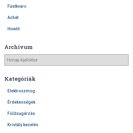
Füstkvarc
Achát
Howlit
Archívum
A
r
c
h
Kategóriák
í
v
Elektroszmog
u
Érdekességek
m
Földsugárzás
Kristály kezelés