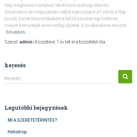
Nap mágneses mezejével, létrehozva ezzel egy állandó,
folyamatos és megszakítás nélküli kapcsolatot a Föld és a Nap
között. Ennek bizonyítékaként a NASA készített egy kisfilmet,
melyen bemutatják amire eddig rájöttek. A továbbiakban tervezik
Bővebben……
Szerző:
admin
| Közzétéve:
7 év
telt el a közzététel óta
keresés
K
Keresés…
e
r
e
s
Legutóbbi bejegyzések
é
s
MI A SZERETETÉRINTÉS?
:
Heliotrop