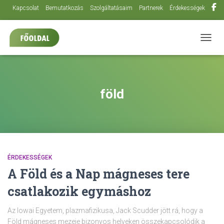
Kapcsolat
Bemutatkozás
Szolgáltatásaim
Partnerek
Érdekességek
NAVIG
föld
ÉRDEKESSÉGEK
A Föld és a Nap mágneses tere
csatlakozik egymáshoz
Az Iowai Egyetem, plazmafizikusa, Jack Scudder jött rá, hogy a
Föld mágneses mezeje bizonyos helyeken összekapcsolódik a