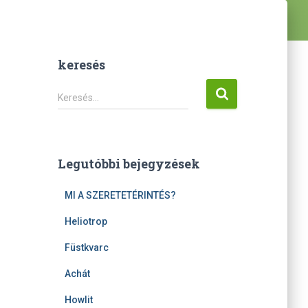
keresés
K
Keresés…
e
r
e
s
Legutóbbi bejegyzések
é
s
MI A SZERETETÉRINTÉS?
:
Heliotrop
Füstkvarc
Achát
Howlit