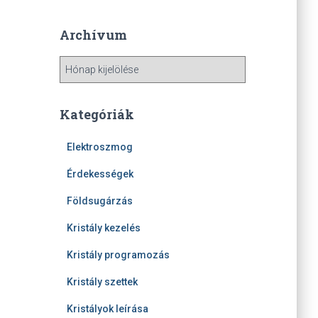
Archívum
A
r
c
h
Kategóriák
í
v
Elektroszmog
u
m
Érdekességek
Földsugárzás
Kristály kezelés
Kristály programozás
Kristály szettek
Kristályok leírása