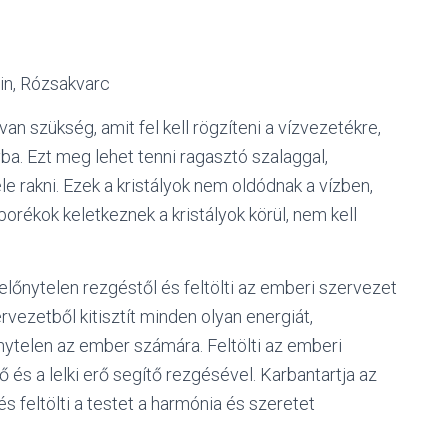
rin, Rózsakvarc
n szükség, amit fel kell rögzíteni a vízvezetékre,
yba. Ezt meg lehet tenni ragasztó szalaggal,
bele rakni. Ezek a kristályok nem oldódnak a vízben,
orékok keletkeznek a kristályok körül, nem kell
előnytelen rezgéstől és feltölti az emberi szervezet
rvezetből kitisztít minden olyan energiát,
nytelen az ember számára. Feltölti az emberi
rő és a lelki erő segítő rezgésével. Karbantartja az
és feltölti a testet a harmónia és szeretet