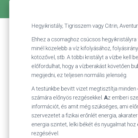
Hegyikristály, Tigrisszem vagy Citrin, Aventu
Ehhez a csomaghoz csúcsos hegyikristályra va
minél közelebb a víz kifolyásához, folyásirán
kötözővel, stb. A többi kristályt a vízbe kell 
előfordulhat, hogy a vízberakást követően bub
megijedni, ez teljesen normális jelenség.
A testünkbe bevitt vizet megtisztítja minden 
számára előnyös rezgésekkel.
A
z emberi sze
információt, és amit még szükséges, ami elő
szervezetet a fizikai erőnlét energia, akarate
energia szintet, lelki békét és nyugalmat hoz 
rezgésével.