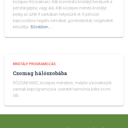
közepes Rózsakvarc 4db kisméretű kristályt berakunk a
pénztárgépbe, vagy alá, 4db közepes méretű kristályt
pedig az üzlet 4 sarkában helyezünk el. A pénzzel
kapcsolatos negatív sémákat, gondolatokat, rezgéseket
kitisztítja.
Bővebben...…
KRISTÁLY PROGRAMOZÁS
Csomag hálószobába
RÓZSAKVARC, közepes méretben, melybe a következők
vannak beprogramozva: szeretet harmónia béke öröm
stb.