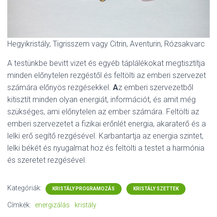
Hegyikristály, Tigrisszem vagy Citrin, Aventurin, Rózsakvarc
A testünkbe bevitt vizet és egyéb táplálékokat megtisztítja
minden előnytelen rezgéstől és feltölti az emberi szervezet
számára előnyös rezgésekkel.
A
z emberi szervezetből
kitisztít minden olyan energiát, információt, és amit még
szükséges, ami előnytelen az ember számára. Feltölti az
emberi szervezetet a fizikai erőnlét energia, akaraterő és a
lelki erő segítő rezgésével. Karbantartja az energia szintet,
lelki békét és nyugalmat hoz és feltölti a testet a harmónia
és szeretet rezgésével.
Kategóriák:
KRISTÁLY PROGRAMOZÁS
KRISTÁLY SZETTEK
Címkék:
energizálás
kristály