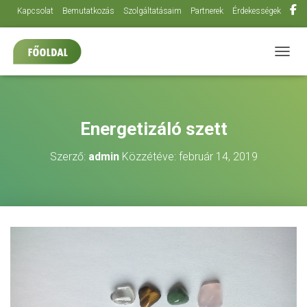
Kapcsolat
Bemutatkozás
Szolgáltatásaim
Partnerek
Érdekességek
NAVIG
Energetizáló szett
Szerző:
admin
Közzétéve:
február 14, 2019