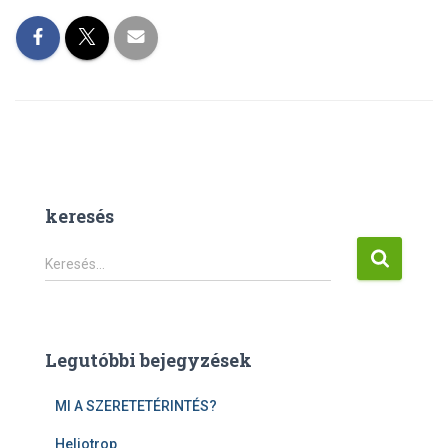
keresés
K
Keresés…
e
r
e
s
Legutóbbi bejegyzések
é
s
MI A SZERETETÉRINTÉS?
:
Heliotrop