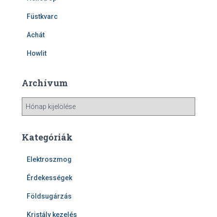
Füstkvarc
Achát
Howlit
Archívum
A
r
c
h
Kategóriák
í
v
Elektroszmog
u
m
Érdekességek
Földsugárzás
Kristály kezelés