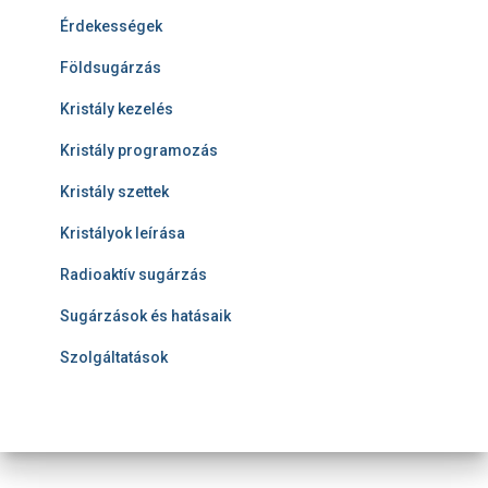
u
m
Érdekességek
Földsugárzás
Kristály kezelés
Kristály programozás
Kristály szettek
Kristályok leírása
Radioaktív sugárzás
Sugárzások és hatásaik
Szolgáltatások