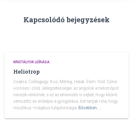
Kapcsolódó bejegyzések
KRISTÁLYOK LEÍRÁSA
Heliotrop
Csakra: Csillagjegy: Kos, Mérleg, Halak. Elem: föld. Színe:
vöröses–zöld. Jellegzetességei: az angolok a heliotrópot
nevezik vérkőnek; s ez az elnevezés is sejteti, hogy kitűnő
vértisztító és erőteljes a gyógyítása. Azt tartják róla, hogy
misztikus–mágikus tulajdonságai
Bővebben...…