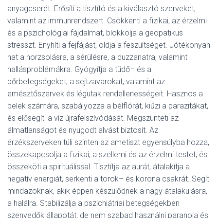
anyagcserét. Erősíti a tisztító és a kiválasztó szerveket,
valamint az immunrendszert. Csökkenti a fizikai, az érzelmi
és a pszichológiai fájdalmat, blokkolja a geopatikus
stresszt. Enyhíti a fejfájást, oldja a feszültséget. Jótékonyan
hat a horzsolásra, a sérülésre, a duzzanatra, valamint
hallásproblémákra. Gyógyítja a tüdő– és a
bőrbetegségeket, a sejtzavarokat, valamint az
emésztőszervek és légutak rendellenességeit. Hasznos a
belek számára, szabályozza a bélflórát, kiűzi a parazitákat,
és elősegíti a víz újrafelszívódását. Megszünteti az
álmatlanságot és nyugodt alvást biztosít. Az
érzékszerveken túli szinten az ametiszt egyensúlyba hozza,
összekapcsolja a fizikai, a szellemi és az érzelmi testet, és
összeköti a spirituálissal. Tisztítja az aurát, átalakítja a
negatív energiát, serkenti a torok– és korona csakrát. Segít
mindazoknak, akik éppen készülődnek a nagy átalakulásra,
a halálra. Stabilizálja a pszichiátriai betegségekben
szenvedők állapotát, de nem szabad használni paranoia és