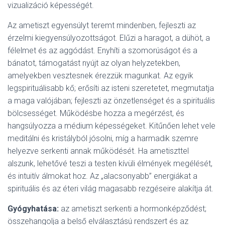
vizualizáció képességét.
Az ametiszt egyensúlyt teremt mindenben, fejleszti az
érzelmi kiegyensúlyozottságot. Elűzi a haragot, a dühöt, a
félelmet és az aggódást. Enyhíti a szomorúságot és a
bánatot, támogatást nyújt az olyan helyzetekben,
amelyekben vesztesnek érezzük magunkat. Az egyik
legspirituálisabb kő; erősíti az isteni szeretetet, megmutatja
a maga valójában; fejleszti az önzetlenséget és a spirituális
bölcsességet. Működésbe hozza a megérzést, és
hangsúlyozza a médium képességeket. Kitűnően lehet vele
meditálni és kristályból jósolni, míg a harmadik szemre
helyezve serkenti annak működését. Ha ametiszttel
alszunk, lehetővé teszi a testen kívüli élmények megélését,
és intuitív álmokat hoz. Az „alacsonyabb” energiákat a
spirituális és az éteri világ magasabb rezgéseire alakítja át.
Gyógyhatása:
az ametiszt serkenti a hormonképződést;
összehangolja a belső elválasztású rendszert és az