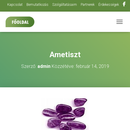
Kapcsolat
Bemutatkozás
Szolgáltatásaim
Partnerek
Érdekességek
NAVIG
Ametiszt
Szerző:
admin
Közzétéve:
február 14, 2019