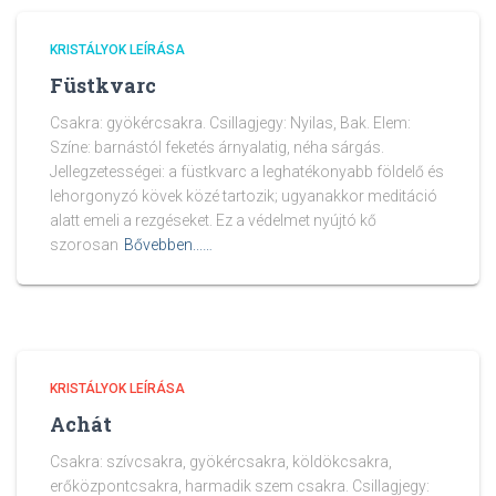
KRISTÁLYOK LEÍRÁSA
Füstkvarc
Csakra: gyökércsakra. Csillagjegy: Nyilas, Bak. Elem:
Színe: barnástól feketés árnyalatig, néha sárgás.
Jellegzetességei: a füstkvarc a leghatékonyabb földelő és
lehorgonyzó kövek közé tartozik; ugyanakkor meditáció
alatt emeli a rezgéseket. Ez a védelmet nyújtó kő
szorosan
Bővebben...…
KRISTÁLYOK LEÍRÁSA
Achát
Csakra: szívcsakra, gyökércsakra, köldökcsakra,
erőközpontcsakra, harmadik szem csakra. Csillagjegy: