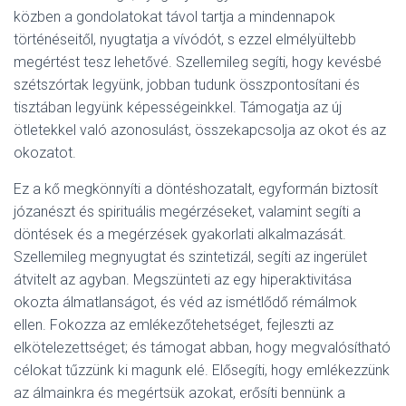
közben a gondolatokat távol tartja a mindennapok
történéseitől, nyugtatja a vívódót, s ezzel elmélyültebb
megértést tesz lehetővé. Szellemileg segíti, hogy kevésbé
szétszórtak legyünk, jobban tudunk összpontosítani és
tisztában legyünk képességeinkkel. Támogatja az új
ötletekkel való azonosulást, összekapcsolja az okot és az
okozatot.
Ez a kő megkönnyíti a döntéshozatalt, egyformán biztosít
józanészt és spirituális megérzéseket, valamint segíti a
döntések és a megérzések gyakorlati alkalmazását.
Szellemileg megnyugtat és szintetizál, segíti az ingerület
átvitelt az agyban. Megszünteti az egy hiperaktivitása
okozta álmatlanságot, és véd az ismétlődő rémálmok
ellen. Fokozza az emlékezőtehetséget, fejleszti az
elkötelezettséget; és támogat abban, hogy megvalósítható
célokat tűzzünk ki magunk elé. Elősegíti, hogy emlékezzünk
az álmainkra és megértsük azokat, erősíti bennünk a