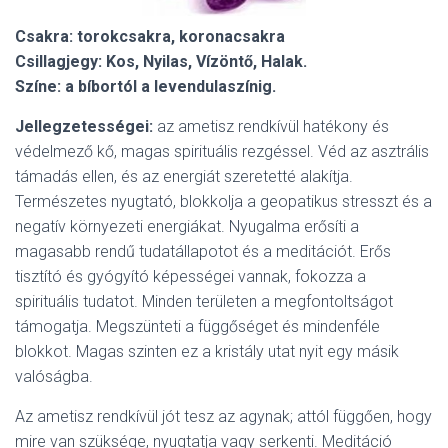
Csakra: torokcsakra, koronacsakra
Csillagjegy: Kos, Nyilas, Vízöntő, Halak.
Színe: a bíbortól a levendulaszínig.
Jellegzetességei:
az ametisz rendkívül hatékony és
védelmező kő, magas spirituális rezgéssel. Véd az asztrális
támadás ellen, és az energiát szeretetté alakítja.
Természetes nyugtató, blokkolja a geopatikus stresszt és a
negatív környezeti energiákat. Nyugalma erősíti a
magasabb rendű tudatállapotot és a meditációt. Erős
tisztító és gyógyító képességei vannak, fokozza a
spirituális tudatot. Minden területen a megfontoltságot
támogatja. Megszünteti a függőséget és mindenféle
blokkot. Magas szinten ez a kristály utat nyit egy másik
valóságba.
Az ametisz rendkívül jót tesz az agynak; attól függően, hogy
mire van szüksége, nyugtatja vagy serkenti. Meditáció