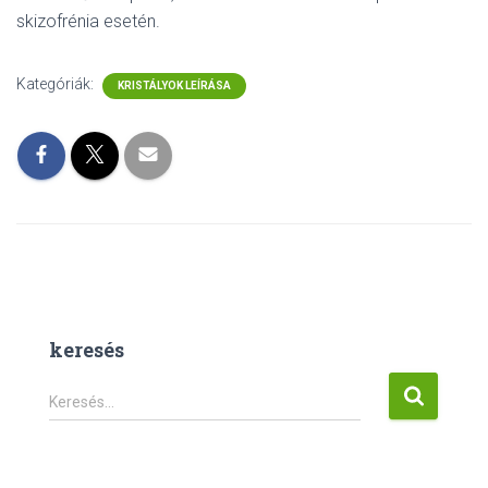
skizofrénia esetén.
Kategóriák:
KRISTÁLYOK LEÍRÁSA
keresés
K
Keresés…
e
r
e