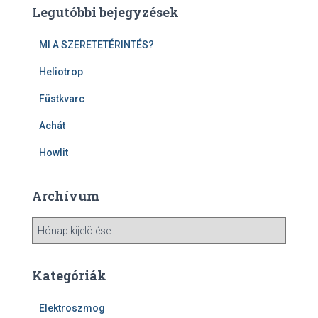
s
Legutóbbi bejegyzések
é
s
MI A SZERETETÉRINTÉS?
:
Heliotrop
Füstkvarc
Achát
Howlit
Archívum
A
r
c
h
Kategóriák
í
v
Elektroszmog